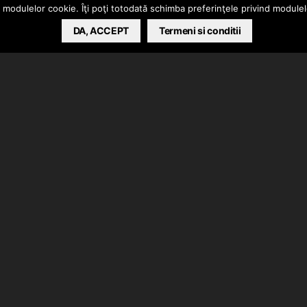
a modulelor cookie. Îţi poţi totodată schimba preferinţele privind module
DA, ACCEPT
Termeni si conditii
ul piesei “Tint”. liv la productie.