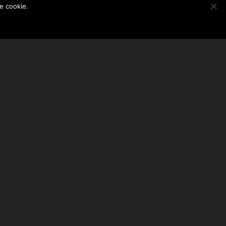
le cookie.
ABONEAZA-TE LA NEWSLETTER
EMAIL ADDRESS: