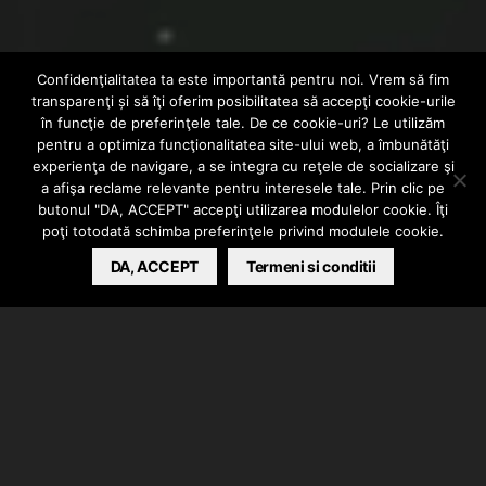
Confidenţialitatea ta este importantă pentru noi. Vrem să fim
AUDIO
INTERN
transparenţi și să îţi oferim posibilitatea să accepţi cookie-urile
Dsgahc – Similar f.
în funcţie de preferinţele tale. De ce cookie-uri? Le utilizăm
pentru a optimiza funcţionalitatea site-ului web, a îmbunătăţi
experienţa de navigare, a se integra cu reţele de socializare şi
Valentina Ene
a afişa reclame relevante pentru interesele tale. Prin clic pe
butonul "DA, ACCEPT" accepţi utilizarea modulelor cookie. Îţi
poţi totodată schimba preferinţele privind modulele cookie.
BARSAN CATALIN
DA, ACCEPT
MAY 19, 2019
Termeni si conditii
Dsgahc a lansat piesa “Similar” in colaborare cu
Valentina Ene. Instrumentalul a fost produs de
Dsgahc / Checka.