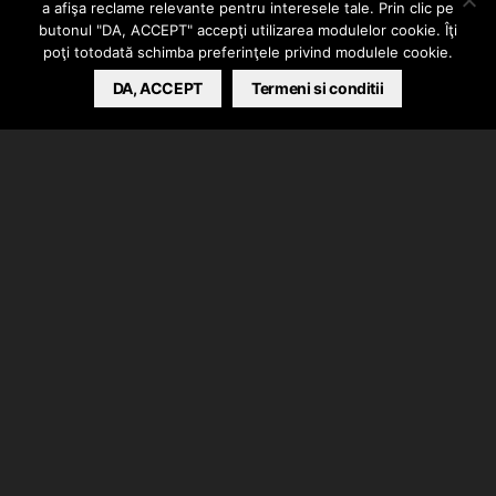
puse (part.2)
a afişa reclame relevante pentru interesele tale. Prin clic pe
butonul "DA, ACCEPT" accepţi utilizarea modulelor cookie. Îţi
poţi totodată schimba preferinţele privind modulele cookie.
BARSAN CATALIN
DA, ACCEPT
JUNE 16, 2026
Termeni si conditii
Va invitam sa urmariti un interviu sincer cu El Nino,
moderatoare fiind chiar sotia lui.