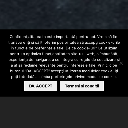
Confidenţialitatea ta este importantă pentru noi. Vrem să fim
AUDIO
INTERN
transparenţi și să îţi oferim posibilitatea să accepţi cookie-urile
El Nino – Reborn |
în funcţie de preferinţele tale. De ce cookie-uri? Le utilizăm
pentru a optimiza funcţionalitatea site-ului web, a îmbunătăţi
experienţa de navigare, a se integra cu reţele de socializare şi
Album
a afişa reclame relevante pentru interesele tale. Prin clic pe
butonul "DA, ACCEPT" accepţi utilizarea modulelor cookie. Îţi
poţi totodată schimba preferinţele privind modulele cookie.
BARSAN CATALIN
DA, ACCEPT
APRIL 6, 2025
Termeni si conditii
El Nino a lansat astazi, cu ocazia zilei sale de
nastere, albumul intitulat “Reborn”. Materialul contine