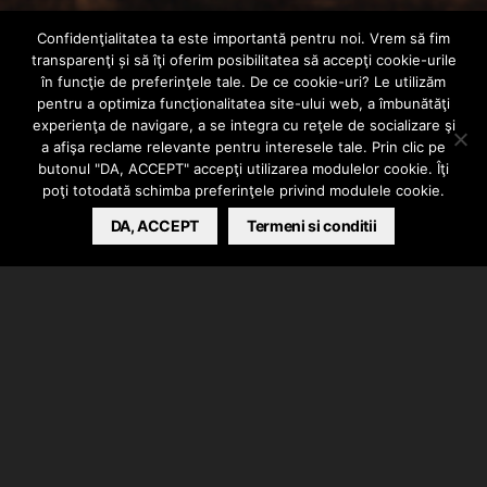
Episodul 2:
Confidenţialitatea ta este importantă pentru noi. Vrem să fim
transparenţi și să îţi oferim posibilitatea să accepţi cookie-urile
Samurai – Masina
în funcţie de preferinţele tale. De ce cookie-uri? Le utilizăm
pentru a optimiza funcţionalitatea site-ului web, a îmbunătăţi
experienţa de navigare, a se integra cu reţele de socializare şi
de scris (Coperta)
a afişa reclame relevante pentru interesele tale. Prin clic pe
butonul "DA, ACCEPT" accepţi utilizarea modulelor cookie. Îţi
poţi totodată schimba preferinţele privind modulele cookie.
MIHAI
JANUARY 12, 2013
DA, ACCEPT
Termeni si conditii
Cel de al doilea episod dintr-o serie de 13 apare
maine, 13.01.2013. Luna aceasta
Samurai
prezinta
Episodul 2 intitulat
“Masina de scris”
. Proiectul este
unul semnat Paranoia13 si menit sa promoveze toti
MCii din acest label.