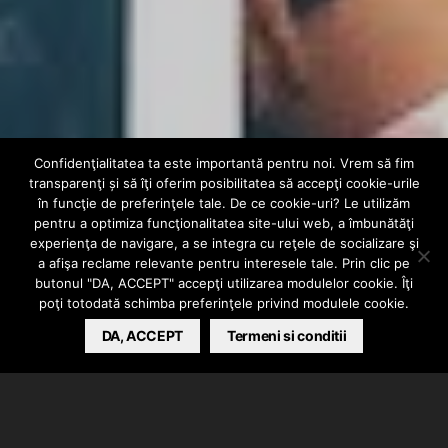
Confidenţialitatea ta este importantă pentru noi. Vrem să fim
INTERN
VIDEO
transparenţi și să îţi oferim posibilitatea să accepţi cookie-urile
Eva Timush x
în funcţie de preferinţele tale. De ce cookie-uri? Le utilizăm
pentru a optimiza funcţionalitatea site-ului web, a îmbunătăţi
experienţa de navigare, a se integra cu reţele de socializare şi
OSCAR – Fantasy
a afişa reclame relevante pentru interesele tale. Prin clic pe
butonul "DA, ACCEPT" accepţi utilizarea modulelor cookie. Îţi
poţi totodată schimba preferinţele privind modulele cookie.
BARSAN CATALIN
DA, ACCEPT
JULY 3, 2025
Termeni si conditii
Eva Timush si Oscar au lansat videoclipul piesei