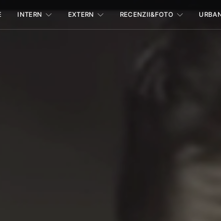
E
INTERN
EXTERN
RECENZII&FOTO
URBA