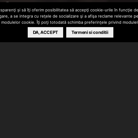
ete
parenţi și să îţi oferim posibilitatea să accepţi cookie-urile în funcţie d
gare, a se integra cu reţele de socializare şi a afişa reclame relevante p
a modulelor cookie. Îţi poţi totodată schimba preferinţele privind module
DA, ACCEPT
Termeni si conditii
Fara regrete”. De rec si mix/master s-a ocupat Gaia la
e materialul intitulat “Crima Perfecta”. Clip facut de