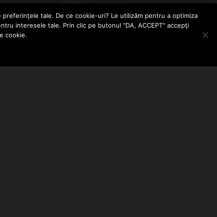
e preferinţele tale. De ce cookie-uri? Le utilizăm pentru a optimiza
entru interesele tale. Prin clic pe butonul "DA, ACCEPT" accepţi
le cookie.
ABONEAZA-TE LA NEWSLETTER
EMAIL ADDRESS: