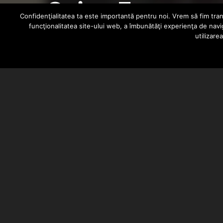
Gaia – Fara regr
Confidenţialitatea ta este importantă pentru noi. Vrem să fim trans
funcţionalitatea site-ului web, a îmbunătăţi experienţa de navi
utilizare
BARSAN CATALIN
JANUARY 5, 2022
Gaia a lansat videoclipul piesei “
Vibe Music. Bucata face parte de p
Mihai Alexandru Iulian.