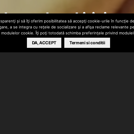
erbanesku – Liricism
parenţi și să îţi oferim posibilitatea să accepţi cookie-urile în funcţie d
gare, a se integra cu reţele de socializare şi a afişa reclame relevante p
a modulelor cookie. Îţi poţi totodată schimba preferinţele privind module
DA, ACCEPT
Termeni si conditii
Liricism” in colaborare cu DJ Serbanesku. Piesa „Liricism”
i – Michelle Cypher.
 ocupat de mix/master. Instrumental produs de Plastel,
 CGR Studio. Clip facut de Oliniutza.