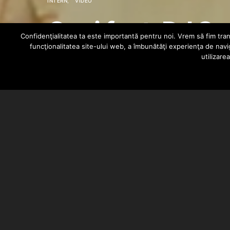
INTERN
VIDEO
Gani feat. DJ S
Confidenţialitatea ta este importantă pentru noi. Vrem să fim trans
funcţionalitatea site-ului web, a îmbunătăţi experienţa de navi
utilizare
BARSAN CATALIN
JANUARY 11, 2022
Gani a lansat videoclipul piesei “
este inclusă pe viitorul album Gan
DJ Serbanesku la cuts, tot el s-a
inregistrarile au fost realizate la