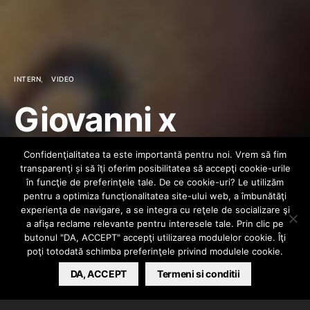
INTERN
VIDEO
Giovanni x
Connect-R x
Confidenţialitatea ta este importantă pentru noi. Vrem să fim
transparenţi și să îţi oferim posibilitatea să accepţi cookie-urile
KYOTO – Atatea
în funcţie de preferinţele tale. De ce cookie-uri? Le utilizăm
pentru a optimiza funcţionalitatea site-ului web, a îmbunătăţi
experienţa de navigare, a se integra cu reţele de socializare şi
Zile
a afişa reclame relevante pentru interesele tale. Prin clic pe
butonul "DA, ACCEPT" accepţi utilizarea modulelor cookie. Îţi
poţi totodată schimba preferinţele privind modulele cookie.
BARSAN CATALIN
DA, ACCEPT
MAY 25, 2026
Termeni si conditii