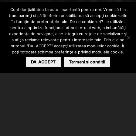
Confidenţialitatea ta este importantă pentru noi. Vrem să fim
INTERN
VIDEO
transparenţi și să îţi oferim posibilitatea să accepţi cookie-urile
Gridan x Killa
în funcţie de preferinţele tale. De ce cookie-uri? Le utilizăm
pentru a optimiza funcţionalitatea site-ului web, a îmbunătăţi
experienţa de navigare, a se integra cu reţele de socializare şi
Fonic – KOBRA
a afişa reclame relevante pentru interesele tale. Prin clic pe
butonul "DA, ACCEPT" accepţi utilizarea modulelor cookie. Îţi
poţi totodată schimba preferinţele privind modulele cookie.
BARSAN CATALIN
DA, ACCEPT
SEPTEMBER 25, 2024
Termeni si conditii
Gridan si Killa Fonic au lansat videoclipul piesei
“Kobra”. Bucata face parte de pe materialul
colaborativ intitulat “Opus Magnum”, disponibil pe
toate retelele de streaming.
Cei doi artisti au o chimie extraordinara, dovada si