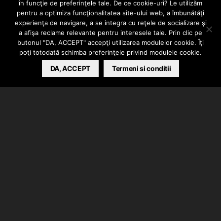
Guess Who –
în funcţie de preferinţele tale. De ce cookie-uri? Le utilizăm
pentru a optimiza funcţionalitatea site-ului web, a îmbunătăţi
experienţa de navigare, a se integra cu reţele de socializare şi
Restart
a afişa reclame relevante pentru interesele tale. Prin clic pe
butonul "DA, ACCEPT" accepţi utilizarea modulelor cookie. Îţi
poţi totodată schimba preferinţele privind modulele cookie.
BARSAN CATALIN
DA, ACCEPT
MAY 11, 2026
Termeni si conditii
Guess Who a lansat videoclipul piesei “Restart”.
Versuri scrise si interpretate de Guess Who,
instrumental produs de Esqu, clip facut de Qwba.
“Tot Ce Audio Vol. I” | Noul album Guess Who
disponibil pe toate platformele de streaming din 5
iunie.