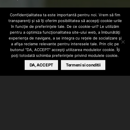
HardmaN &
Confidenţialitatea ta este importantă pentru noi. Vrem să fim
transparenţi și să îţi oferim posibilitatea să accepţi cookie-urile
Robert Drg – Stare
în funcţie de preferinţele tale. De ce cookie-uri? Le utilizăm
pentru a optimiza funcţionalitatea site-ului web, a îmbunătăţi
experienţa de navigare, a se integra cu reţele de socializare şi
anormala
a afişa reclame relevante pentru interesele tale. Prin clic pe
butonul "DA, ACCEPT" accepţi utilizarea modulelor cookie. Îţi
poţi totodată schimba preferinţele privind modulele cookie.
BARSAN CATALIN
DA, ACCEPT
AUGUST 24, 2021
Termeni si conditii
HardmaN si Robert Drg au lansat videoclipul piesei
“Stare anormala”. Instrumentalul a fost produs de
Antidote Beats.
Inregistrarile au avut loc la Conacul Barbarilor