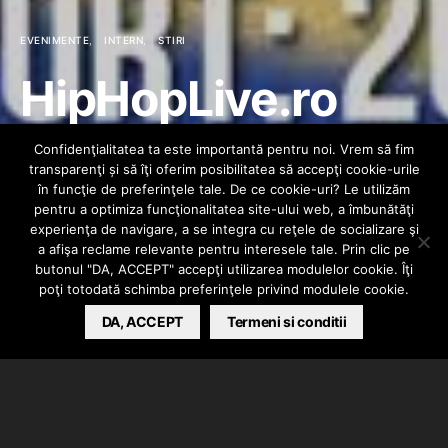
EVENIMENTE
INTERN
STIRI
HipHopLive.ro
prezintă: Concert
Confidenţialitatea ta este importantă pentru noi. Vrem să fim
transparenţi și să îţi oferim posibilitatea să accepţi cookie-urile
caritabil pentru
în funcţie de preferinţele tale. De ce cookie-uri? Le utilizăm
pentru a optimiza funcţionalitatea site-ului web, a îmbunătăţi
experienţa de navigare, a se integra cu reţele de socializare şi
Bejan Marian Ioan
a afişa reclame relevante pentru interesele tale. Prin clic pe
butonul "DA, ACCEPT" accepţi utilizarea modulelor cookie. Îţi
poţi totodată schimba preferinţele privind modulele cookie.
HIPHOPLIVE
DA, ACCEPT
MAY 16, 2014
Termeni si conditii