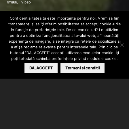
INTERN
VIDEO
Holy Molly x
Confidenţialitatea ta este importantă pentru noi. Vrem să fim
transparenţi și să îţi oferim posibilitatea să accepţi cookie-urile
M.G.L. – Iubirea
în funcţie de preferinţele tale. De ce cookie-uri? Le utilizăm
pentru a optimiza funcţionalitatea site-ului web, a îmbunătăţi
experienţa de navigare, a se integra cu reţele de socializare şi
naște monștri
a afişa reclame relevante pentru interesele tale. Prin clic pe
butonul "DA, ACCEPT" accepţi utilizarea modulelor cookie. Îţi
poţi totodată schimba preferinţele privind modulele cookie.
BARSAN CATALIN
DA, ACCEPT
APRIL 25, 2026
Termeni si conditii
Holly Molly si M.G.L. au lansat videoclipul piesei
“Iubirea naste monstri”.
Text scris si interpretat de Holy Molly si Leonard