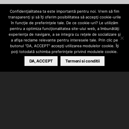
Confidenţialitatea ta este importantă pentru noi. Vrem să fim
VIDEO
transparenţi și să îţi oferim posibilitatea să accepţi cookie-urile
ill Heartz Crew –
în funcţie de preferinţele tale. De ce cookie-uri? Le utilizăm
pentru a optimiza funcţionalitatea site-ului web, a îmbunătăţi
experienţa de navigare, a se integra cu reţele de socializare şi
Chestii marunte
a afişa reclame relevante pentru interesele tale. Prin clic pe
butonul "DA, ACCEPT" accepţi utilizarea modulelor cookie. Îţi
poţi totodată schimba preferinţele privind modulele cookie.
MARIAN ALEXANDRU DRAGOMIR
DA, ACCEPT
AUGUST 25, 2013
Termeni si conditii