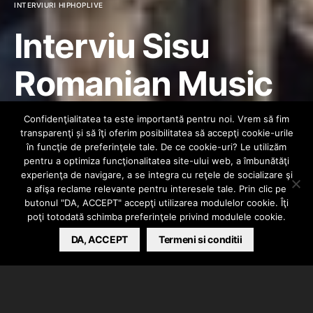
INTERVIURI HIPHOPLIVE
Interviu Sisu
Romanian Music
Awards 2013 +
Confidenţialitatea ta este importantă pentru noi. Vrem să fim
transparenţi și să îţi oferim posibilitatea să accepţi cookie-urile
Best hiphop RMA
în funcţie de preferinţele tale. De ce cookie-uri? Le utilizăm
pentru a optimiza funcţionalitatea site-ului web, a îmbunătăţi
experienţa de navigare, a se integra cu reţele de socializare şi
2013
a afişa reclame relevante pentru interesele tale. Prin clic pe
butonul "DA, ACCEPT" accepţi utilizarea modulelor cookie. Îţi
poţi totodată schimba preferinţele privind modulele cookie.
HIPHOPLIVE
DA, ACCEPT
SEPTEMBER 15, 2013
Termeni si conditii
Sisu ne-a acordat un interviu in cadrul Romanian