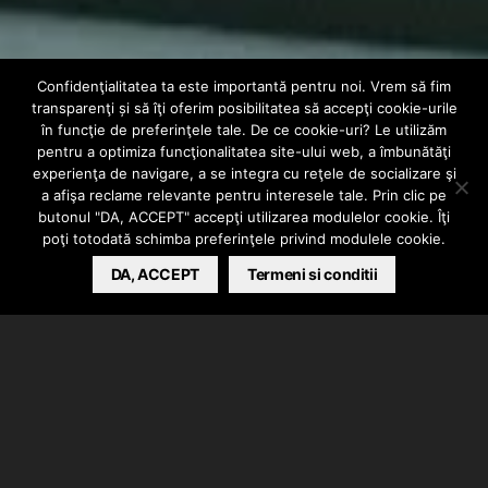
Confidenţialitatea ta este importantă pentru noi. Vrem să fim
transparenţi și să îţi oferim posibilitatea să accepţi cookie-urile
în funcţie de preferinţele tale. De ce cookie-uri? Le utilizăm
INTERN
VIDEO
pentru a optimiza funcţionalitatea site-ului web, a îmbunătăţi
experienţa de navigare, a se integra cu reţele de socializare şi
IRMA – Ma salvezi
a afişa reclame relevante pentru interesele tale. Prin clic pe
butonul "DA, ACCEPT" accepţi utilizarea modulelor cookie. Îţi
poţi totodată schimba preferinţele privind modulele cookie.
BARSAN CATALIN
DA, ACCEPT
APRIL 30, 2024
Termeni si conditii
Irma a lansat videoclipul piesei “Ma salvezi”.
Instrumental produs de Punct & FELLX, text scris si
interpretat de Irma.