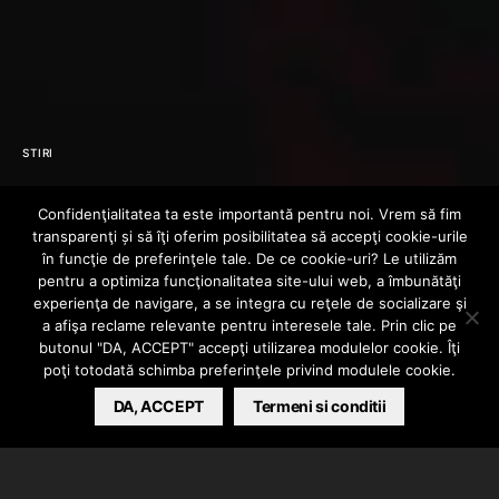
STIRI
Kanye West,
Confidenţialitatea ta este importantă pentru noi. Vrem să fim
transparenţi și să îţi oferim posibilitatea să accepţi cookie-urile
printre favoriţi la
în funcţie de preferinţele tale. De ce cookie-uri? Le utilizăm
pentru a optimiza funcţionalitatea site-ului web, a îmbunătăţi
experienţa de navigare, a se integra cu reţele de socializare şi
premiile Grammy
a afişa reclame relevante pentru interesele tale. Prin clic pe
butonul "DA, ACCEPT" accepţi utilizarea modulelor cookie. Îţi
poţi totodată schimba preferinţele privind modulele cookie.
HIPHOPLIVE
DA, ACCEPT
DECEMBER 1, 2011
Termeni si conditii