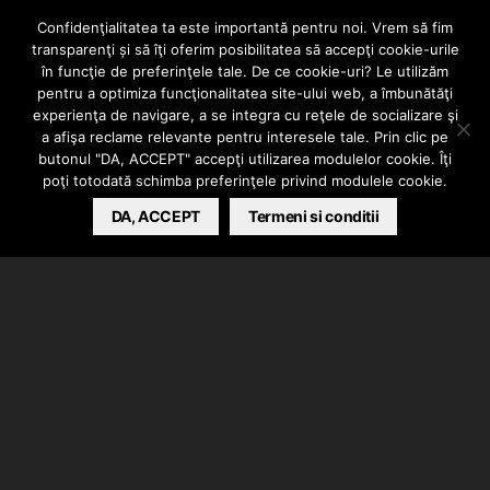
Confidenţialitatea ta este importantă pentru noi. Vrem să fim
INTERN
VIDEO
transparenţi și să îţi oferim posibilitatea să accepţi cookie-urile
KEED – OSAMA |
în funcţie de preferinţele tale. De ce cookie-uri? Le utilizăm
pentru a optimiza funcţionalitatea site-ului web, a îmbunătăţi
experienţa de navigare, a se integra cu reţele de socializare şi
AZTECA Remix
a afişa reclame relevante pentru interesele tale. Prin clic pe
butonul "DA, ACCEPT" accepţi utilizarea modulelor cookie. Îţi
poţi totodată schimba preferinţele privind modulele cookie.
BARSAN CATALIN
DA, ACCEPT
NOVEMBER 23, 2020
Termeni si conditii
Keed a lansat piesa “Osama”, un remix dupa bucata
cu acelasi nume data de Azteca.
Inregistrarile au avut loc la Ocult Records si PugLife
Studio. Instrumental produs de Amtilb, de mix s-a
ocupat Arhitectu’ & Fxne @Ocult Records iar de