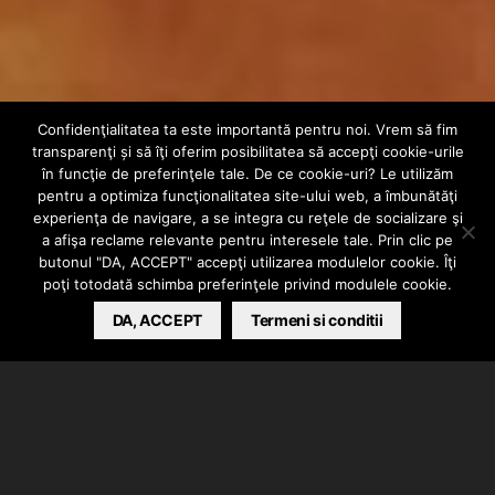
Confidenţialitatea ta este importantă pentru noi. Vrem să fim
AUDIO
INTERN
transparenţi și să îţi oferim posibilitatea să accepţi cookie-urile
Keri & Serafim –
în funcţie de preferinţele tale. De ce cookie-uri? Le utilizăm
pentru a optimiza funcţionalitatea site-ului web, a îmbunătăţi
experienţa de navigare, a se integra cu reţele de socializare şi
Paseste Atent
a afişa reclame relevante pentru interesele tale. Prin clic pe
butonul "DA, ACCEPT" accepţi utilizarea modulelor cookie. Îţi
poţi totodată schimba preferinţele privind modulele cookie.
BARSAN CATALIN
DA, ACCEPT
AUGUST 28, 2019
Termeni si conditii
Keri si Serafim au lansat piesa “Paseste Atent”. Primul
single de pe EP-ul Keri & Serafim. Instrumentalul a
fost produs de Keri / eTas.