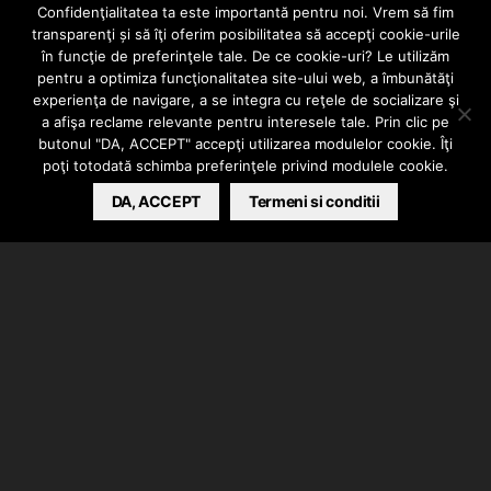
Kevin cu Smog –
Confidenţialitatea ta este importantă pentru noi. Vrem să fim
transparenţi și să îţi oferim posibilitatea să accepţi cookie-urile
Spune-mi Cine
în funcţie de preferinţele tale. De ce cookie-uri? Le utilizăm
pentru a optimiza funcţionalitatea site-ului web, a îmbunătăţi
experienţa de navigare, a se integra cu reţele de socializare şi
Ești Tu
a afişa reclame relevante pentru interesele tale. Prin clic pe
butonul "DA, ACCEPT" accepţi utilizarea modulelor cookie. Îţi
poţi totodată schimba preferinţele privind modulele cookie.
RAPEKS
SEPTEMBER 6, 2013
DA, ACCEPT
Termeni si conditii
Rap moldovenesc direct din Chişinău.
Kevin
şi
Smog
te întreabă
Spune-mi cine eşti tu.
Înregistrat la CassaRecords. O producţie de la Zyats.
Audiţie plăcută!