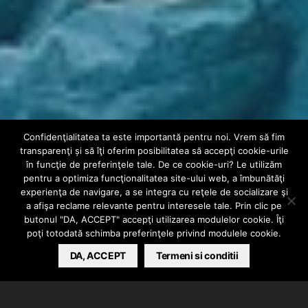
Confidenţialitatea ta este importantă pentru noi. Vrem să fim
INTERN
VIDEO
transparenţi și să îţi oferim posibilitatea să accepţi cookie-urile
Lino Golden –
în funcţie de preferinţele tale. De ce cookie-uri? Le utilizăm
pentru a optimiza funcţionalitatea site-ului web, a îmbunătăţi
experienţa de navigare, a se integra cu reţele de socializare şi
Printul Din Belair
a afişa reclame relevante pentru interesele tale. Prin clic pe
butonul "DA, ACCEPT" accepţi utilizarea modulelor cookie. Îţi
poţi totodată schimba preferinţele privind modulele cookie.
BARSAN CATALIN
DA, ACCEPT
NOVEMBER 6, 2024
Termeni si conditii