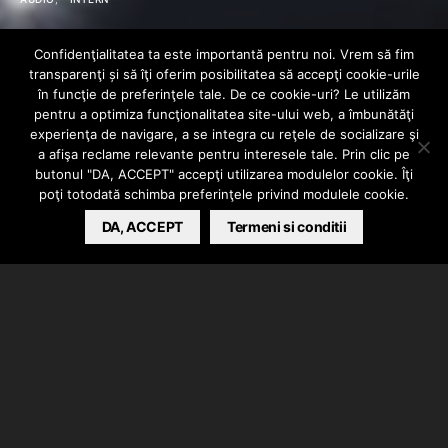
Marko Glass &
Confidenţialitatea ta este importantă pentru noi. Vrem să fim
transparenţi și să îţi oferim posibilitatea să accepţi cookie-urile
Bvcovia – Bando |
în funcţie de preferinţele tale. De ce cookie-uri? Le utilizăm
pentru a optimiza funcţionalitatea site-ului web, a îmbunătăţi
experienţa de navigare, a se integra cu reţele de socializare şi
EP
a afişa reclame relevante pentru interesele tale. Prin clic pe
butonul "DA, ACCEPT" accepţi utilizarea modulelor cookie. Îţi
poţi totodată schimba preferinţele privind modulele cookie.
BARSAN CATALIN
DA, ACCEPT
APRIL 24, 2020
Termeni si conditii
Marko Glass si Bvcovia au lansat un EP de 5 piese
intitulat “Bando”. Acesta contine:
XANNY 2
Fendi