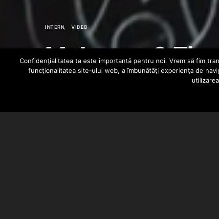
INTERN
VIDEO
Mr.Levy – 9 Zi
Confidenţialitatea ta este importantă pentru noi. Vrem să fim trans
funcţionalitatea site-ului web, a îmbunătăţi experienţa de navi
utilizare
BARSAN CATALIN
MAY 1, 2024
Mr. Levy a lansat videoclipul pies
mix/master s-a ocupat Villy@355
Clip facut de HamHamProduction
Auditie si vizionare placuta!