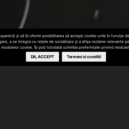
parenţi și să îţi oferim posibilitatea să accepţi cookie-urile în funcţie d
gare, a se integra cu reţele de socializare şi a afişa reclame relevante p
a modulelor cookie. Îţi poţi totodată schimba preferinţele privind module
DA, ACCEPT
Termeni si conditii
ei “9 Zi”. Instrumental produs de Wysko/Villy, de
Studio.
s.