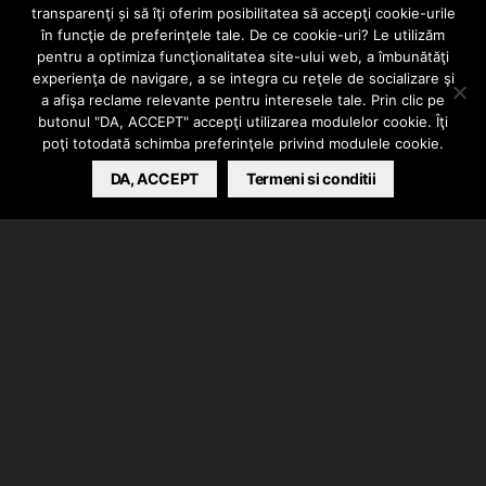
transparenţi și să îţi oferim posibilitatea să accepţi cookie-urile
FREELOOK &
în funcţie de preferinţele tale. De ce cookie-uri? Le utilizăm
pentru a optimiza funcţionalitatea site-ului web, a îmbunătăţi
experienţa de navigare, a se integra cu reţele de socializare şi
FXNE
a afişa reclame relevante pentru interesele tale. Prin clic pe
butonul "DA, ACCEPT" accepţi utilizarea modulelor cookie. Îţi
poţi totodată schimba preferinţele privind modulele cookie.
BARSAN CATALIN
DA, ACCEPT
JUNE 6, 2026
Termeni si conditii
FTL TALKS #07 + NOUA UNSPE, MIHAI FEFLEA,
SILVIU GHERMAN, FREELOOK & FXNE
ABOUT FTL TALKS
„FTL TALKS” is a podcast and not exactly one, but
rather a concept where people from the industry,
both in front and behind the scenes, come together,