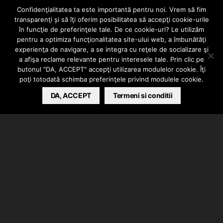
Confidenţialitatea ta este importantă pentru noi. Vrem să fim
INTERN
VIDEO
transparenţi și să îţi oferim posibilitatea să accepţi cookie-urile
O SAPTAMANA
în funcţie de preferinţele tale. De ce cookie-uri? Le utilizăm
pentru a optimiza funcţionalitatea site-ului web, a îmbunătăţi
experienţa de navigare, a se integra cu reţele de socializare şi
CU GUESS WHO!
a afişa reclame relevante pentru interesele tale. Prin clic pe
butonul "DA, ACCEPT" accepţi utilizarea modulelor cookie. Îţi
poţi totodată schimba preferinţele privind modulele cookie.
BARSAN CATALIN
DA, ACCEPT
NOVEMBER 15, 2017
Termeni si conditii
Pandutzu l-a urmarit pe Guess Who cu ocazia
concertului de lansare a albumului “Un anonim
celebru” de la Arenele Romane.