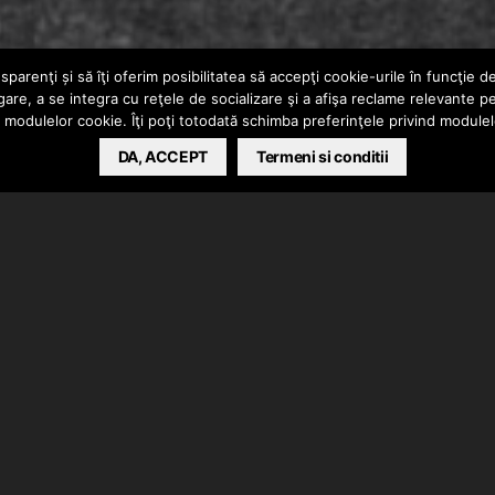
parenţi și să îţi oferim posibilitatea să accepţi cookie-urile în funcţie d
gare, a se integra cu reţele de socializare şi a afişa reclame relevante p
a modulelor cookie. Îţi poţi totodată schimba preferinţele privind module
DA, ACCEPT
Termeni si conditii