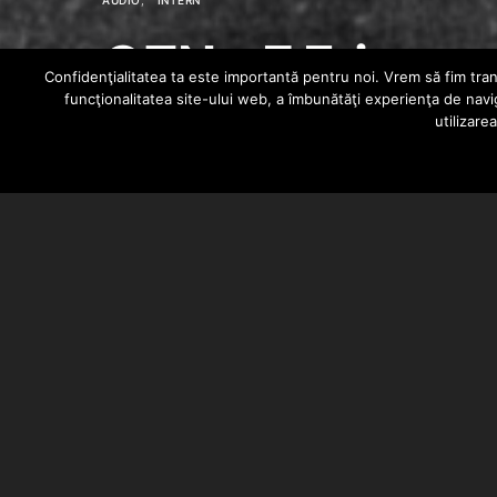
AUDIO
INTERN
OZN – E Frig
Confidenţialitatea ta este importantă pentru noi. Vrem să fim trans
funcţionalitatea site-ului web, a îmbunătăţi experienţa de navi
utilizare
HIPHOPLIVE
FEBRUARY 25, 2014