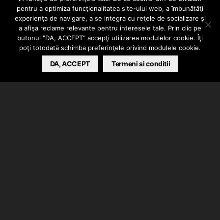
Pacha Man –
pentru a optimiza funcţionalitatea site-ului web, a îmbunătăţi
experienţa de navigare, a se integra cu reţele de socializare şi
Floare rara
a afişa reclame relevante pentru interesele tale. Prin clic pe
butonul "DA, ACCEPT" accepţi utilizarea modulelor cookie. Îţi
poţi totodată schimba preferinţele privind modulele cookie.
BARSAN CATALIN
DA, ACCEPT
MAY 5, 2021
Termeni si conditii
Pacha Man a lansat piesa intitulata “Floare rara”.
Instrumentalul a fost produs de Style da Kid, tot el s-
a ocupat de mix/master.