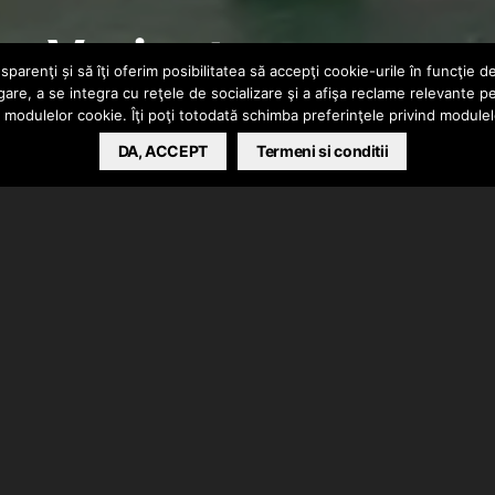
 – Variante
parenţi și să îţi oferim posibilitatea să accepţi cookie-urile în funcţie d
gare, a se integra cu reţele de socializare şi a afişa reclame relevante p
a modulelor cookie. Îţi poţi totodată schimba preferinţele privind module
DA, ACCEPT
Termeni si conditii
lipul piesei “Variante”. De mix/master s-a ocupat
rumental produs de Jazseh.
de Kadjuganu.