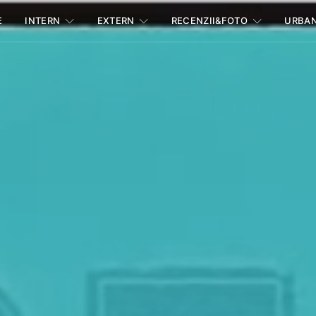
E
INTERN
EXTERN
RECENZII&FOTO
URBA