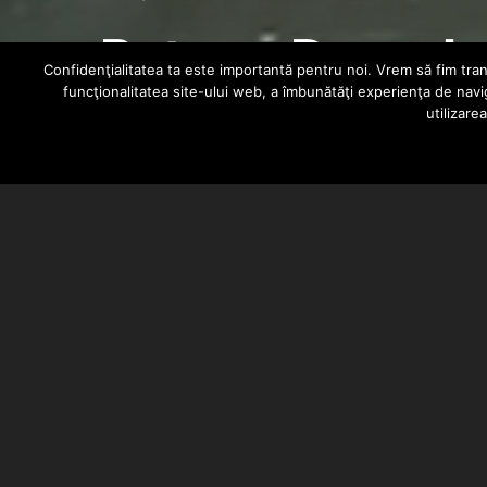
Petac x Dascalu
Confidenţialitatea ta este importantă pentru noi. Vrem să fim trans
funcţionalitatea site-ului web, a îmbunătăţi experienţa de navi
utilizare
BARSAN CATALIN
DECEMBER 31, 2021
Petac si Dascalu au lansat videoc
SEROTONE @3rdEye Records, inst
Alex Nita la camera, clip montat 