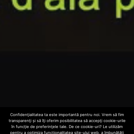
Confidenţialitatea ta este importantă pentru noi. Vrem să fim
INTERN
VIDEO
transparenţi și să îţi oferim posibilitatea să accepţi cookie-urile
Phunk B – calic
în funcţie de preferinţele tale. De ce cookie-uri? Le utilizăm
pentru a optimiza funcţionalitatea site-ului web, a îmbunătăţi