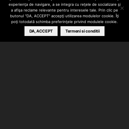
experienţa de navigare, a se integra cu reţele de socializare şi
freestyle
a afişa reclame relevante pentru interesele tale. Prin clic pe
butonul "DA, ACCEPT" accepţi utilizarea modulelor cookie. Îţi
poţi totodată schimba preferinţele privind modulele cookie.
BARSAN CATALIN
DA, ACCEPT
JUNE 19, 2026
Termeni si conditii
Phunk B a lansat freestyle-ul intitulat “calic”.
Instrumental produs de GVZA, de mix/master s-a
ocupat Nerub. Clip facut de Alex Tuturescu / BAMN.