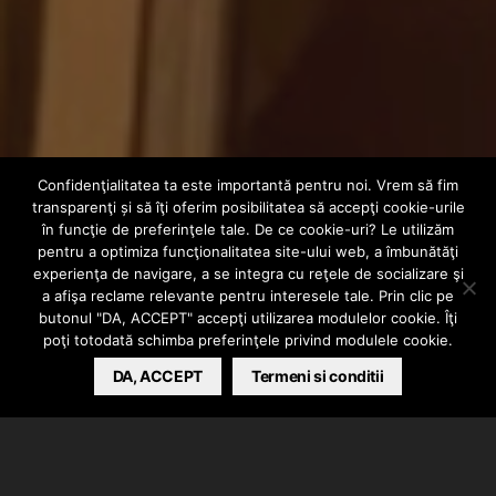
Confidenţialitatea ta este importantă pentru noi. Vrem să fim
INTERN
VIDEO
transparenţi și să îţi oferim posibilitatea să accepţi cookie-urile
Phunk B –
în funcţie de preferinţele tale. De ce cookie-uri? Le utilizăm
pentru a optimiza funcţionalitatea site-ului web, a îmbunătăţi
experienţa de navigare, a se integra cu reţele de socializare şi
DEPENDENT
a afişa reclame relevante pentru interesele tale. Prin clic pe
butonul "DA, ACCEPT" accepţi utilizarea modulelor cookie. Îţi
poţi totodată schimba preferinţele privind modulele cookie.
BARSAN CATALIN
DA, ACCEPT
SEPTEMBER 23, 2021
Termeni si conditii
OHM Entertainment prezintă videoclipul piesei