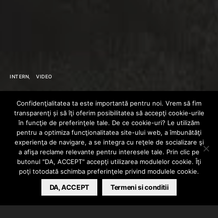
INTERN
VIDEO
PRNY – DIN NOUA
Confidenţialitatea ta este importantă pentru noi. Vrem să fim
transparenţi și să îţi oferim posibilitatea să accepţi cookie-urile
LA CEVA
în funcţie de preferinţele tale. De ce cookie-uri? Le utilizăm
pentru a optimiza funcţionalitatea site-ului web, a îmbunătăţi
experienţa de navigare, a se integra cu reţele de socializare şi
(DOCUMENTAR)
a afişa reclame relevante pentru interesele tale. Prin clic pe
butonul "DA, ACCEPT" accepţi utilizarea modulelor cookie. Îţi
poţi totodată schimba preferinţele privind modulele cookie.
BARSAN CATALIN
DA, ACCEPT
OCTOBER 30, 2025
Termeni si conditii