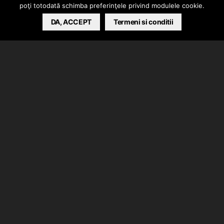
poţi totodată schimba preferinţele privind modulele cookie.
BARSAN CATALIN
DA, ACCEPT
AUGUST 30, 2016
Termeni si conditii
Raluka si Killa Fonic au colaborat pentru videoclipul
piesei “Dulce Otrava”.
Versurile au fost compuse de Raluka, Killa Fonic, Andi
Banica si Catalin Tamazllicaru.
Orchestratia a fost realizata de Luca George (Lu-K
Beats) si Prunau Lucian (PRNY).
Lu-K Beats s-a ocupat de mix/master si de productie.