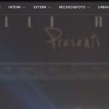
E
INTERN
EXTERN
RECENZII&FOTO
URBA