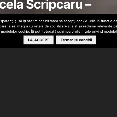
ela Scripcaru –
parenţi și să îţi oferim posibilitatea să accepţi cookie-urile în funcţie d
gare, a se integra cu reţele de socializare şi a afişa reclame relevante p
a modulelor cookie. Îţi poţi totodată schimba preferinţele privind module
DA, ACCEPT
Termeni si conditii
 extrasa de pe albumul
“Pianistul”
ce se va lansa anul
cu
Marcela Scripcaru
. Productia este semnata de