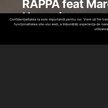
RAPPA feat Marc
Nemuritor
Confidenţialitatea ta este importantă pentru noi. Vrem să fim trans
funcţionalitatea site-ului web, a îmbunătăţi experienţa de navi
utilizare
HIPHOPLIVE
MAY 11, 2015
Rappa
a lansat
Nemuritor
, piesa
acesta. Piesa este in colaborare 
Metaphour
.
Auditie placuta!