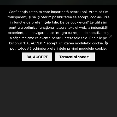
Confidenţialitatea ta este importantă pentru noi. Vrem să fim
INTERN
VIDEO
transparenţi și să îţi oferim posibilitatea să accepţi cookie-urile
Rashid feat Jon
în funcţie de preferinţele tale. De ce cookie-uri? Le utilizăm
pentru a optimiza funcţionalitatea site-ului web, a îmbunătăţi
experienţa de navigare, a se integra cu reţele de socializare şi
Baiat Bun – Suna
a afişa reclame relevante pentru interesele tale. Prin clic pe
butonul "DA, ACCEPT" accepţi utilizarea modulelor cookie. Îţi
poţi totodată schimba preferinţele privind modulele cookie.
BARSAN CATALIN
DA, ACCEPT
APRIL 25, 2018
Termeni si conditii
Videoclip Oficial cu Rashid interpretand piesa “Suna
(Fericirea) in colaborare cu Jon Baiat Bun. Muzica a
fost realizata de Rashid, Jon Baiat Bun si Neko.
Instrumentalul a fost produs de Neko, tot el s-a