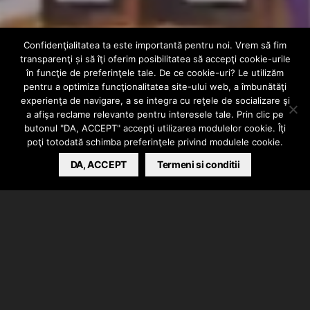
Confidenţialitatea ta este importantă pentru noi. Vrem să fim
INTERN
VIDEO
transparenţi și să îţi oferim posibilitatea să accepţi cookie-urile
Rashid ft. Aspy –
în funcţie de preferinţele tale. De ce cookie-uri? Le utilizăm
pentru a optimiza funcţionalitatea site-ului web, a îmbunătăţi
experienţa de navigare, a se integra cu reţele de socializare şi
Serpii
a afişa reclame relevante pentru interesele tale. Prin clic pe
butonul "DA, ACCEPT" accepţi utilizarea modulelor cookie. Îţi
poţi totodată schimba preferinţele privind modulele cookie.
BARSAN CATALIN
DA, ACCEPT
AUGUST 15, 2020
Termeni si conditii
Rashid a lansat piesa “Serpii” in colaborare cu Aspy.
Instrumentalul a fost produs de Florin Buzea, de
mix/master s-a ocupat Beganudoarme, clip realizat
de Tino x Cafea.