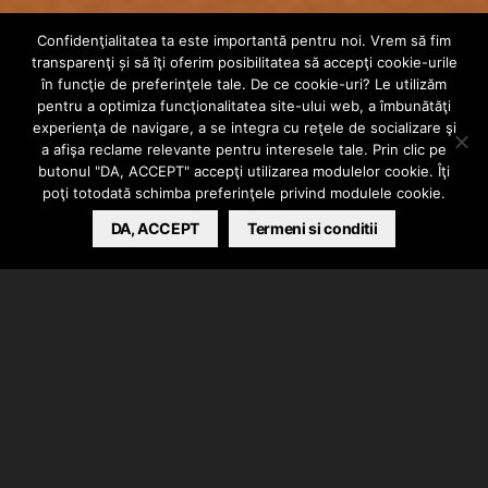
Recenzie: Jena –
Confidenţialitatea ta este importantă pentru noi. Vrem să fim
transparenţi și să îţi oferim posibilitatea să accepţi cookie-urile
JENCICLOPEDIA –
în funcţie de preferinţele tale. De ce cookie-uri? Le utilizăm
pentru a optimiza funcţionalitatea site-ului web, a îmbunătăţi
experienţa de navigare, a se integra cu reţele de socializare şi
Mixtape
a afişa reclame relevante pentru interesele tale. Prin clic pe
butonul "DA, ACCEPT" accepţi utilizarea modulelor cookie. Îţi
poţi totodată schimba preferinţele privind modulele cookie.
BARSAN CATALIN
DA, ACCEPT
JUNE 12, 2018
Termeni si conditii
Jena a lansat primul său mixtape! “Jenciclopedia”
este numele proiectului său. Acesta conţine opt piese
dintre care patru beneficiază de videoclip (Inspiraţia,
Copilăria, Pentru Dragoste şi Fata Mea).