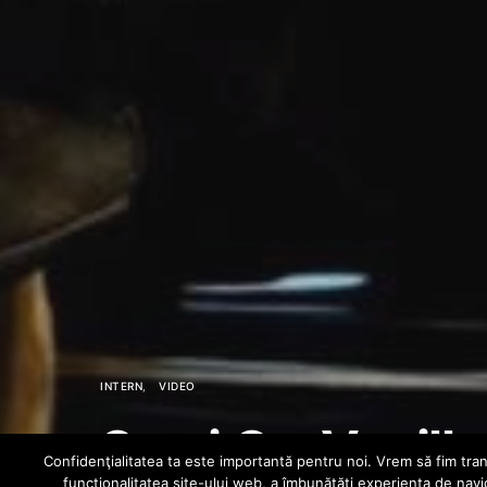
INTERN
VIDEO
Sami G x Vanill
Confidenţialitatea ta este importantă pentru noi. Vrem să fim trans
funcţionalitatea site-ului web, a îmbunătăţi experienţa de navi