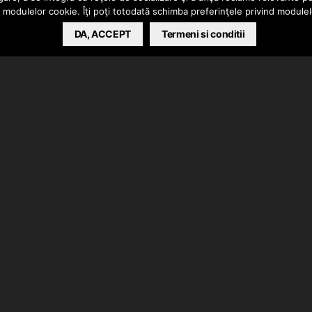
a modulelor cookie. Îţi poţi totodată schimba preferinţele privind module
DA, ACCEPT
Termeni si conditii
ipul piesei “Complicat”. Auditie si vizionare placuta!