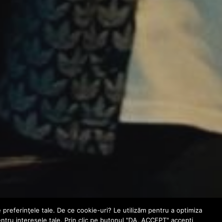
e preferinţele tale. De ce cookie-uri? Le utilizăm pentru a optimiza
entru interesele tale. Prin clic pe butonul "DA, ACCEPT" accepţi