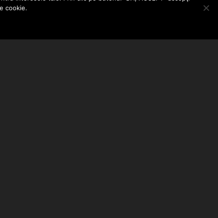
le cookie.
ABONEAZA-TE LA NEWSLETTER
EMAIL ADDRESS: