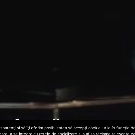
a – Complicat
parenţi și să îţi oferim posibilitatea să accepţi cookie-urile în funcţie d
gare, a se integra cu reţele de socializare şi a afişa reclame relevante p