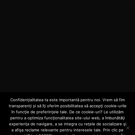
Confidenţialitatea ta este importantă pentru noi. Vrem să fim
INTERN
VIDEO
transparenţi și să îţi oferim posibilitatea să accepţi cookie-urile
Samurai – Devotat
în funcţie de preferinţele tale. De ce cookie-uri? Le utilizăm
pentru a optimiza funcţionalitatea site-ului web, a îmbunătăţi
experienţa de navigare, a se integra cu reţele de socializare şi
| Freestyle
a afişa reclame relevante pentru interesele tale. Prin clic pe