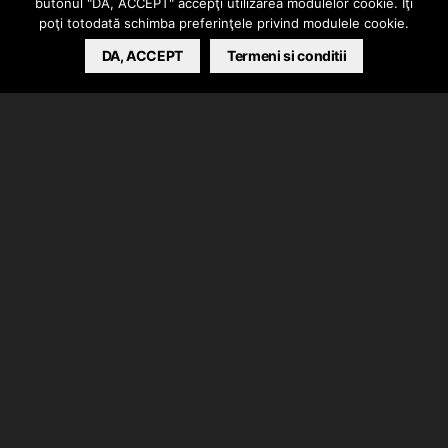
butonul "DA, ACCEPT" accepţi utilizarea modulelor cookie. Îţi
poţi totodată schimba preferinţele privind modulele cookie.
BARSAN CATALIN
DA, ACCEPT
JANUARY 26, 2021
Termeni si conditii
Samurai a lansat freestyle-ul intitulat “Devotat”.
Instrumental produs de Cally Roda, de mix/master s-
au ocupat Cally Roda & Alkemics Sound ( DablaDO ).
Clip facut de Samurai.