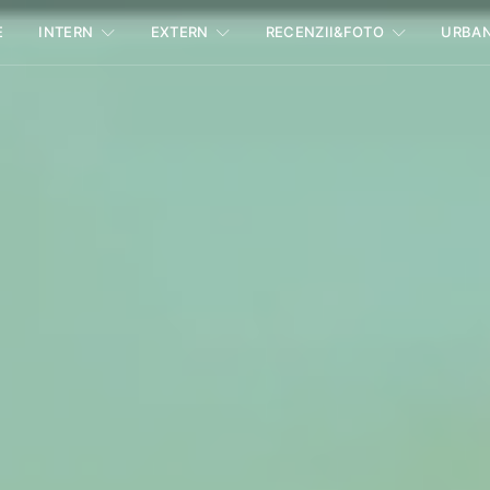
E
INTERN
EXTERN
RECENZII&FOTO
URBA