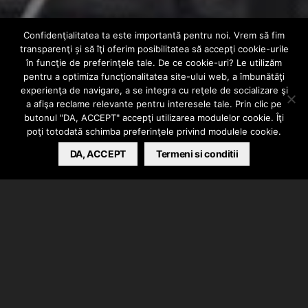
Confidenţialitatea ta este importantă pentru noi. Vrem să fim
INTERN
VIDEO
transparenţi și să îţi oferim posibilitatea să accepţi cookie-urile
Sega x Dodut x
în funcţie de preferinţele tale. De ce cookie-uri? Le utilizăm
pentru a optimiza funcţionalitatea site-ului web, a îmbunătăţi
experienţa de navigare, a se integra cu reţele de socializare şi
Dakon – O lectie
a afişa reclame relevante pentru interesele tale. Prin clic pe
butonul "DA, ACCEPT" accepţi utilizarea modulelor cookie. Îţi
poţi totodată schimba preferinţele privind modulele cookie.
BARSAN CATALIN
DA, ACCEPT
MAY 13, 2024
Termeni si conditii
Sega, Dodut si Dakon au lansat piesa intitulata “O
Lectie”. Inregistrarile au avut loc la Mixing Mastering
Pro si O.T Records.
Text scris de Sega, Dodut si Dakon, instrumental