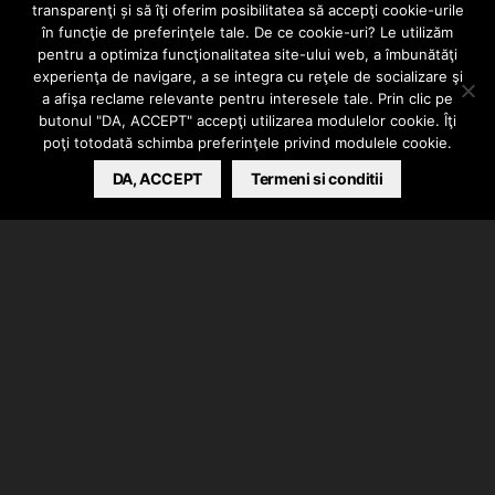
transparenţi și să îţi oferim posibilitatea să accepţi cookie-urile
în funcţie de preferinţele tale. De ce cookie-uri? Le utilizăm
AUDIO
INTERN
pentru a optimiza funcţionalitatea site-ului web, a îmbunătăţi
experienţa de navigare, a se integra cu reţele de socializare şi
Shobby – Balanța
a afişa reclame relevante pentru interesele tale. Prin clic pe
butonul "DA, ACCEPT" accepţi utilizarea modulelor cookie. Îţi
poţi totodată schimba preferinţele privind modulele cookie.
BARSAN CATALIN
DA, ACCEPT
AUGUST 16, 2018
Termeni si conditii
Shobby a lansat piesa “Balanta”. El s-a ocupat de
muzica si mix/master.
Artwork realizat de Robert Bratu.