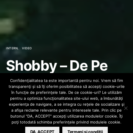
INTERN
VIDEO
Shobby – De Pe
Calea Victoriei ft.
Confidenţialitatea ta este importantă pentru noi. Vrem să fim
transparenţi și să îţi oferim posibilitatea să accepţi cookie-urile
What’s UP &
în funcţie de preferinţele tale. De ce cookie-uri? Le utilizăm
pentru a optimiza funcţionalitatea site-ului web, a îmbunătăţi
experienţa de navigare, a se integra cu reţele de socializare şi
Bulgaru
a afişa reclame relevante pentru interesele tale. Prin clic pe
butonul "DA, ACCEPT" accepţi utilizarea modulelor cookie. Îţi
poţi totodată schimba preferinţele privind modulele cookie.
BARSAN CATALIN
DA, ACCEPT
OCTOBER 5, 2023
Termeni si conditii