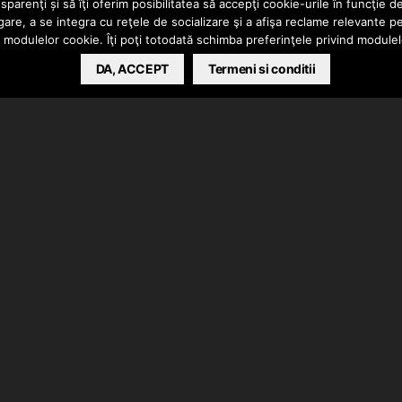
parenţi și să îţi oferim posibilitatea să accepţi cookie-urile în funcţie d
gare, a se integra cu reţele de socializare şi a afişa reclame relevante p
a modulelor cookie. Îţi poţi totodată schimba preferinţele privind module
DA, ACCEPT
Termeni si conditii
i “Suna”. De mix/master s-a ocupat Fxne @FXNE Studios.
t de Tanasescu Aurelian si editat de Freelxxk.