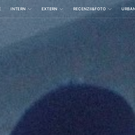
E
INTERN
EXTERN
RECENZII&FOTO
URBA