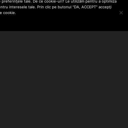
e preferinţele tale. De ce cookie-uri? Le utilizăm pentru a optimiza
entru interesele tale. Prin clic pe butonul "DA, ACCEPT" accepţi
le cookie.
ABONEAZA-TE LA NEWSLETTER
EMAIL ADDRESS: