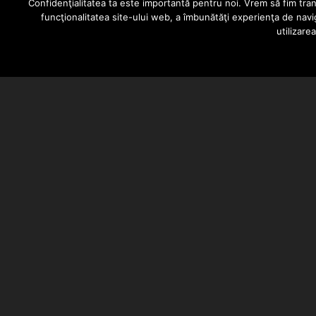
Confidenţialitatea ta este importantă pentru noi. Vrem să fim trans
funcţionalitatea site-ului web, a îmbunătăţi experienţa de navi
utilizare
BARSAN CATALIN
DECEMBER 15, 2022
Simiz a lansat videoclipul piese
Clip facut de FTLEYES, directiona