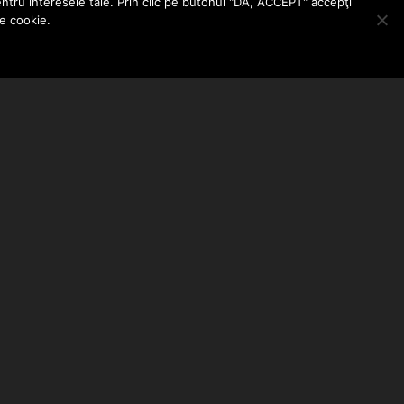
entru interesele tale. Prin clic pe butonul "DA, ACCEPT" accepţi
le cookie.
ABONEAZA-TE LA NEWSLETTER
EMAIL ADDRESS: