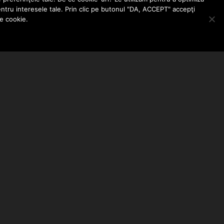
entru interesele tale. Prin clic pe butonul "DA, ACCEPT" accepţi
le cookie.
ABONEAZA-TE LA NEWSLETTER
EMAIL ADDRESS: