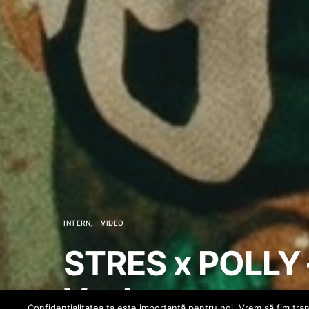
INTERN
VIDEO
STRES x POLLY 
Veche
Confidenţialitatea ta este importantă pentru noi. Vrem să fim trans