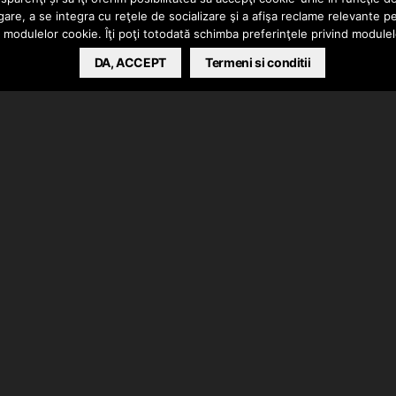
gare, a se integra cu reţele de socializare şi a afişa reclame relevante p
a modulelor cookie. Îţi poţi totodată schimba preferinţele privind module
DA, ACCEPT
Termeni si conditii
ul piesei “Dragoste Din Aia Veche”. Big UP!