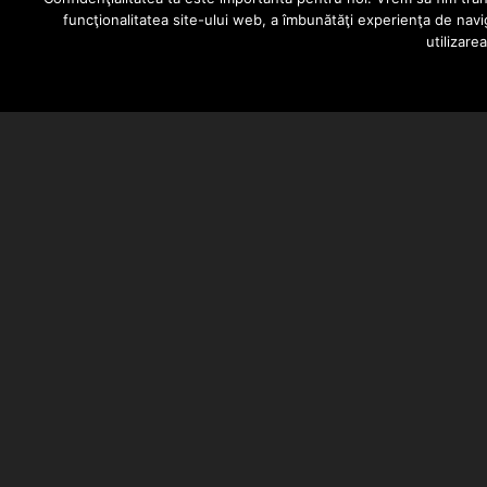
funcţionalitatea site-ului web, a îmbunătăţi experienţa de navi
utilizare
BARSAN CATALIN
MAY 19, 2026
Stres si Polly au lansat videoclip