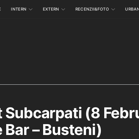
E
INTERN
EXTERN
RECENZII&FOTO
URBA
 Subcarpati (8 Febr
 Bar – Busteni)