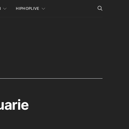
N
HIPHOPLIVE
uarie