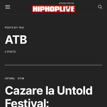
POSTS BY TAG
ATB
2 POSTS
INTERN
STIRI
Cazare la Untold
Festival: