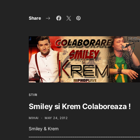
Share
STIRI
Smiley si Krem Colaboreaza !
MIHAI
MAY 24, 2012
Smiley & Krem
__________________________________________________