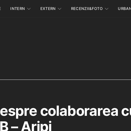
E
INTERN
EXTERN
RECENZII&FOTO
URBA
spre colaborarea c
 – Aripi