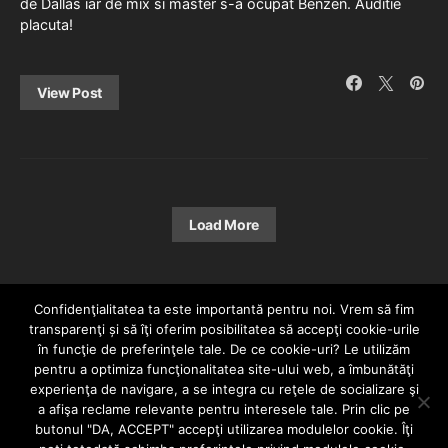
de Dallas iar de mix si master s-a ocupat Benzen. Auditie
placuta!
View Post
Load More
Confidenţialitatea ta este importantă pentru noi. Vrem să fim
transparenţi și să îţi oferim posibilitatea să accepţi cookie-urile
în funcţie de preferinţele tale. De ce cookie-uri? Le utilizăm
pentru a optimiza funcţionalitatea site-ului web, a îmbunătăţi
experienţa de navigare, a se integra cu reţele de socializare şi
a afişa reclame relevante pentru interesele tale. Prin clic pe
HOME
CONTACT
POLITICĂ DE CONFIDENȚIALITATE
butonul "DA, ACCEPT" accepţi utilizarea modulelor cookie. Îţi
Since 2005 | Copyright by HIPHOPLIVE